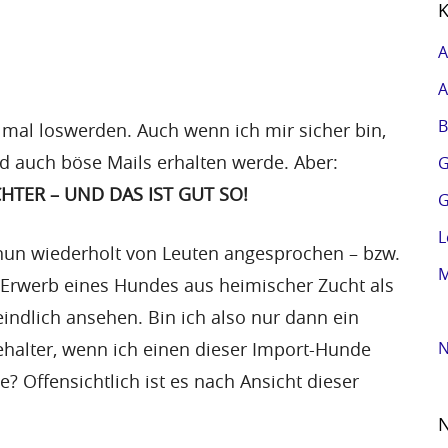
K
A
A
B
h mal loswerden. Auch wenn ich mir sicher bin,
d auch böse Mails erhalten werde. Aber:
G
TER – UND DAS IST GUT SO!
G
L
nun wiederholt von Leuten angesprochen – bzw.
M
 Erwerb eines Hundes aus heimischer Zucht als
eindlich ansehen. Bin ich also nur dann ein
halter, wenn ich einen dieser Import-Hunde
N
Offensichtlich ist es nach Ansicht dieser
N