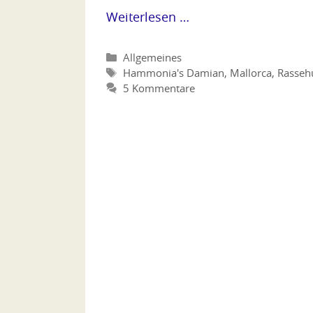
Weiterlesen …
Kategorien
Allgemeines
Schlagwörter
Hammonia's Damian
,
Mallorca
,
Rasseh
5 Kommentare