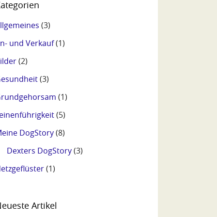
ategorien
llgemeines
(3)
n- und Verkauf
(1)
ilder
(2)
esundheit
(3)
rundgehorsam
(1)
einenführigkeit
(5)
eine DogStory
(8)
Dexters DogStory
(3)
etzgeflüster
(1)
eueste Artikel