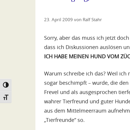
23. April 2009
von
Ralf Stahr
Sorry, aber das muss ich jetzt doc
dass ich Diskussionen auslösen un
ICH HABE MEINEN HUND VOM ZÜCH
Warum schreibe ich das? Weil ich 
sogar beschimpft – wurde, die den
Umschalten auf hohe Kontraste
Frevel und als ausgesprochen tierf
Schrift vergrößern
wahrer Tierfreund und guter Hunde
aus dem Mittelmeerraum aufnehme? 
„Tierfreunde“ so.