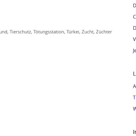
D
C
D
und
,
Tierschutz
,
Tötungsstation
,
Türkei
,
Zucht
,
Züchter
V
J
L
A
T
W
I