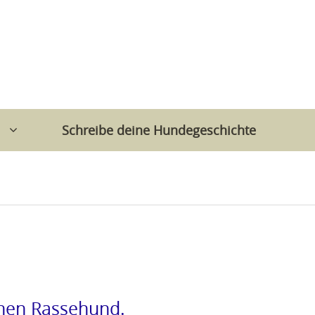
Schreibe deine Hundegeschichte
inen Rassehund.