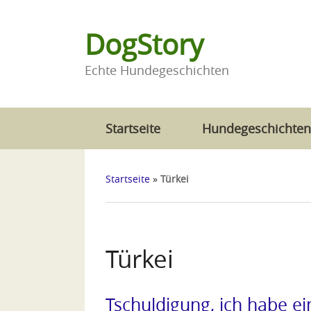
Zum
Inhalt
DogStory
springen
Echte Hundegeschichten
Startseite
Hundegeschichten
Startseite
»
Türkei
Türkei
Tschuldigung, ich habe e