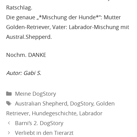
Ratschlag.
Die genaue „*Mischung der Hunde*“: Mutter
Golden-Retriever, Vater: Labrador-Mischung mit
Austral.Shepperd.
Nochm. DANKE
Autor: Gabi S.
Kategorien
Meine DogStory
Schlagwörter
Australian Shepherd
,
DogStory
,
Golden
Retriever
,
Hundegeschichte
,
Labrador
Barni’s 2. DogStory
Verliebt in den Tierarzt