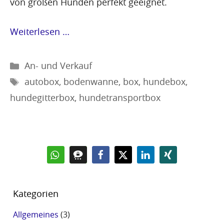
von großen Hunden perfekt geeignet.
Weiterlesen …
Kategorien
An- und Verkauf
Schlagwörter
autobox
,
bodenwanne
,
box
,
hundebox
,
hundegitterbox
,
hundetransportbox
Kategorien
Allgemeines
(3)