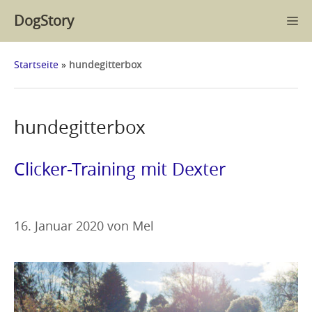
Zum
DogStory
M
Inhalt
springen
Startseite
»
hundegitterbox
hundegitterbox
Clicker-Training mit Dexter
16. Januar 2020
von
Mel